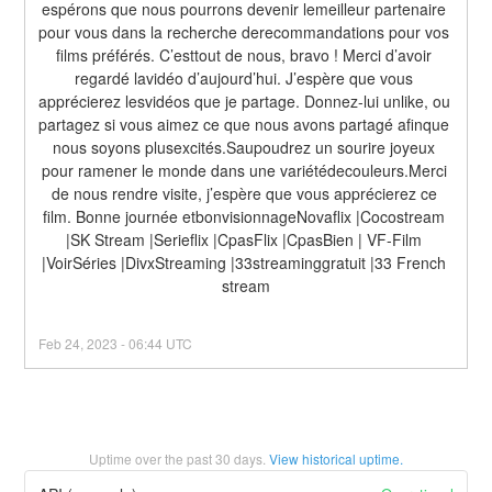
espérons que nous pourrons devenir lemeilleur partenaire 
pour vous dans la recherche derecommandations pour vos 
films préférés. C’esttout de nous, bravo ! Merci d’avoir 
regardé lavidéo d’aujourd’hui. J’espère que vous 
apprécierez lesvidéos que je partage. Donnez-lui unlike, ou 
partagez si vous aimez ce que nous avons partagé afinque 
nous soyons plusexcités.Saupoudrez un sourire joyeux 
pour ramener le monde dans une variétédecouleurs.Merci 
de nous rendre visite, j’espère que vous apprécierez ce 
film. Bonne journée etbonvisionnageNovaflix |Cocostream 
|SK Stream |Serieflix |CpasFlix |CpasBien | VF-Film 
|VoirSéries |DivxStreaming |33streaminggratuit |33 French 
stream
Feb
24
,
2023
-
06:44
UTC
Uptime over the past
30
days.
View historical uptime.