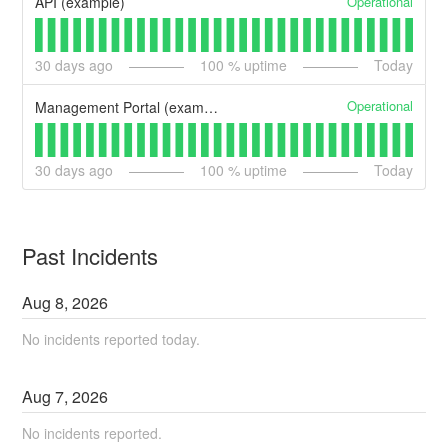
Operational
API (example)
30
days ago
100
% uptime
Today
Operational
Management Portal (example)
30
days ago
100
% uptime
Today
Past Incidents
Aug
8
,
2026
No incidents reported today.
Aug
7
,
2026
No incidents reported.