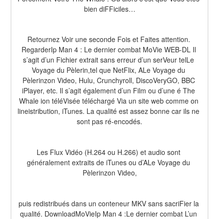
bien diFFiciles…
Retournez Voir une seconde Fois et Faites attention. 
RegarderIp Man 4 : Le dernier combat MoVie WEB-DL Il 
s’agit d’un Fichier extrait sans erreur d’un serVeur telLe 
Voyage du Pèlerin,tel que NetFlix, ALe Voyage du 
Pèlerinzon Video, Hulu, Crunchyroll, DiscoVeryGO, BBC 
iPlayer, etc. Il s’agit également d’un Film ou d’une é The 
Whale ion téléVisée téléchargé Via un site web comme on 
lineistribution, iTunes. La qualité est assez bonne car ils ne 
sont pas ré-encodés.
Les Flux Vidéo (H.264 ou H.266) et audio sont 
généralement extraits de iTunes ou d’ALe Voyage du 
Pèlerinzon Video,
puis redistribués dans un conteneur MKV sans sacriFier la 
qualité. DownloadMoVieIp Man 4 :Le dernier combat L’un 